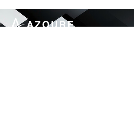
Azoure Engineering & Services delivers end-to-
end IT and security solutions for government,
finance, telecom, and enterprise sectors.
46, Street#92 G-13/1, Islamabad Pakistan
info@aes.net.pk
051 874 4054
LinkdIn
© Azoure– 2025. All rights reserved.